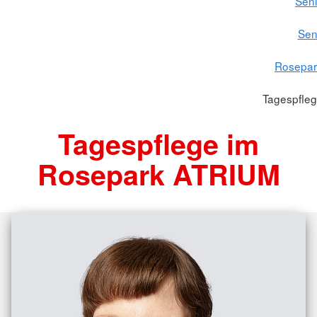
Seni
Sen
Rosepar
Tagespfle
Tagespflege im
Rosepark ATRIUM