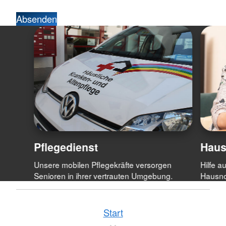
Absenden
Pflegedienst
Haus
Unsere mobilen Pflegekräfte versorgen
Hilfe a
Senioren in ihrer vertrauten Umgebung.
Hausno
Start