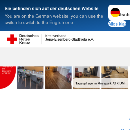
Sprache w
Sie befinden sich auf der deutschen Website
You are on the German website, you can use the
Suche
switch to switch to the English one
Alles klar
Kreisverband
Jena-Eisenberg-Stadtroda e.V.
Tagespflege im Rosepark ATRIUM…