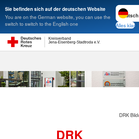
Sprache w
Sie befinden sich auf der deutschen Website
You are on the German website, you can use the
Suche
switch to switch to the English one
Alles klar
Kreisverband
Jena-Eisenberg-Stadtroda e.V.
DRK Bild
DRK