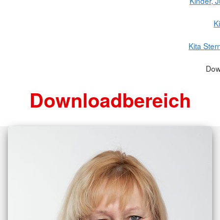
Kinder, 
K
Kita Ste
Dow
Downloadbereich