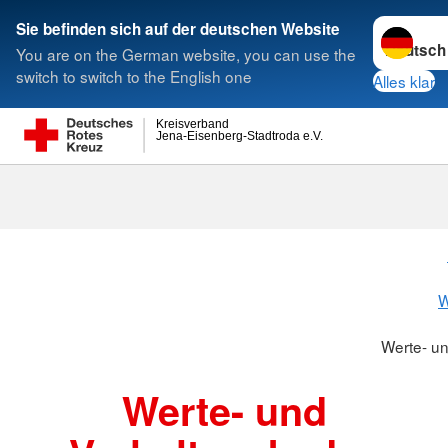
Sprache w
Sie befinden sich auf der deutschen Website
You are on the German website, you can use the
Suche
switch to switch to the English one
Alles klar
Kreisverband
Jena-Eisenberg-Stadtroda e.V.
Werte- und V
W
Werte- u
Werte- und