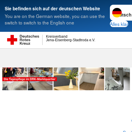
Sprache w
Sie befinden sich auf der deutschen Website
You are on the German website, you can use the
Suche
switch to switch to the English one
Alles klar
Kreisverband
Jena-Eisenberg-Stadtroda e.V.