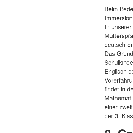
Beim Bade
Immersion 
In unserer
Mutterspra
deutsch-en
Das Grunds
Schulkinde
Englisch o
Vorerfahru
findet in 
Mathematik
einer zwei
der 3. Kla
2. G