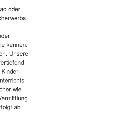
ad oder
acherwerbs.
oder
ne kennen.
hen. Unsere
ertiefend
e Kinder
nterrichts
ächer wie
ermittlung
folgt ab