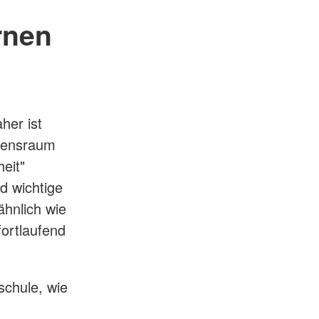
rnen
her ist
ebensraum
eit"
d wichtige
ähnlich wie
ortlaufend
schule, wie