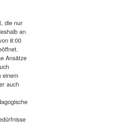
, die nur
deshalb an
 von 8:00
eöffnet.
he Ansätze
auch
in einem
ber auch
ädagogische
edürfnisse