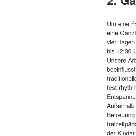
Um eine Fr
eine Ganzt
vier Tagen
bis 12:30 U
Unsere Arb
beeinflusst
traditione
fest rhyth
Entspannun
Außerhalb 
Betreuung 
freizeitpä
der Kinder