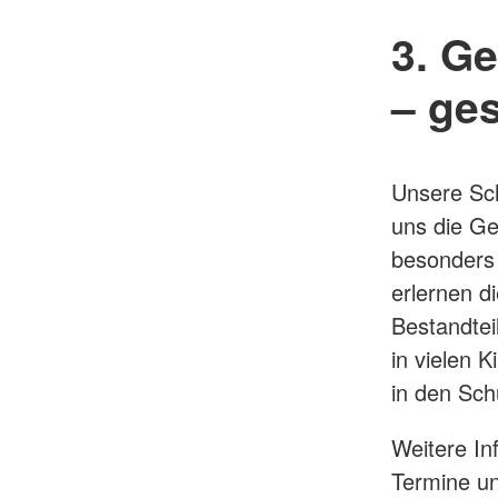
3. G
– ge
Unsere Sch
uns die Ge
besonders 
erlernen d
Bestandtei
in vielen 
in den Schu
Weitere In
Termine un