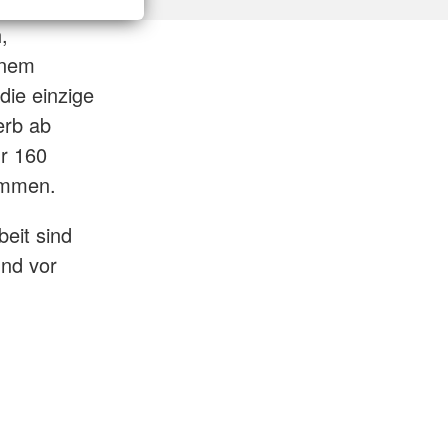
,
inem
die einzige
erb ab
ür 160
ommen.
beit sind
und vor