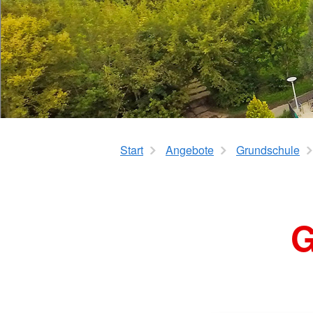
Pflegegradrechner
Geschichte
Start
Angebote
Grundschule
G