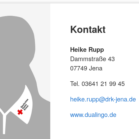
Kontakt
Heike Rupp
Dammstraße 43
07749 Jena
Tel. 03641 21 99 45
heike.rupp
@drk-jena.de
www.dualingo.de