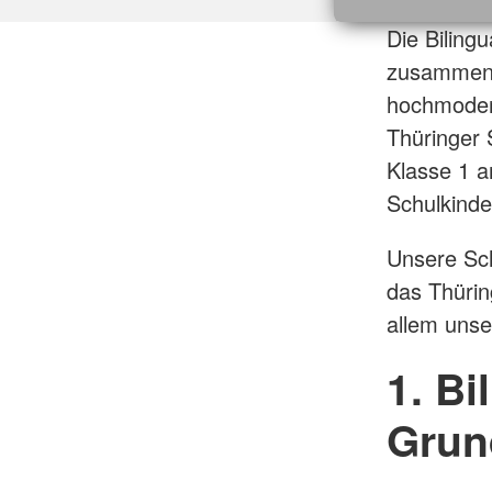
Die Biling
zusammen
hochmodern
Thüringer 
Klasse 1 a
Schulkind
Unsere Sch
das Thürin
allem unse
1. Bi
Grun