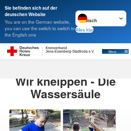
Sie befinden sich auf der
Sprache wechseln zu
deutschen Website
Suche
You are on the German website,
you can use the switch to switch to
Alles klar
the English one
Kreisverband
Menü
Jena-Eisenberg-Stadtroda e.V.
17.09.2025
· Kita Bummi-News
Wir kneippen - Die
Wassersäule