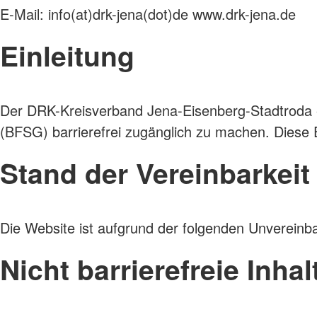
Pflegegradrechner
Geschichte
E-Mail: info(at)drk-jena(dot)de www.drk-jena.de
Einleitung
Der DRK-Kreisverband Jena-Eisenberg-Stadtroda e.
(BFSG) barrierefrei zugänglich zu machen. Diese Erk
Stand der Vereinbarkei
Die Website ist aufgrund der folgenden Unvereinb
Nicht barrierefreie Inhal