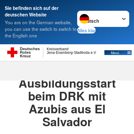
Sie befinden sich auf der
Sprache wechseln zu
deutschen Website
Suche
You are on the German website,
you can use the switch to switch to
Alles klar
the English one
Kreisverband
Menü
Jena-Eisenberg-Stadtroda e.V.
04.09.2024
· Bühnenbilder für Newssync
Ausbildungsstart
beim DRK mit
Azubis aus El
Salvador