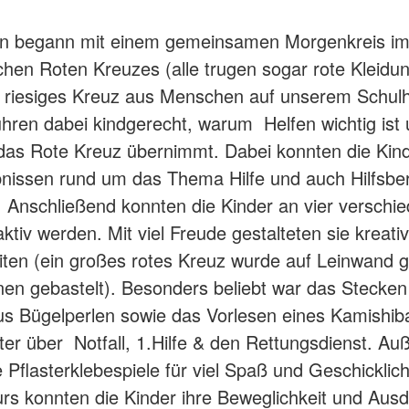
n begann mit einem gemeinsamen Morgenkreis im
hen Roten Kreuzes (alle trugen sogar rote Kleidun
in riesiges Kreuz aus Menschen auf unserem Schulh
uhren dabei kindgerecht, warum Helfen wichtig ist
as Rote Kreuz übernimmt. Dabei konnten die Kin
bnissen rund um das Thema Hilfe und auch Hilfsber
. Anschließend konnten die Kinder an vier verschi
ktiv werden. Mit viel Freude gestalteten sie kreati
iten (ein großes rotes Kreuz wurde auf Leinwand g
nen gebastelt). Besonders beliebt war das Stecke
s Bügelperlen sowie das Vorlesen eines Kamishiba
ter über Notfall, 1.Hilfe & den Rettungsdienst. A
e Pflasterklebespiele für viel Spaß und Geschicklic
rs konnten die Kinder ihre Beweglichkeit und Aus