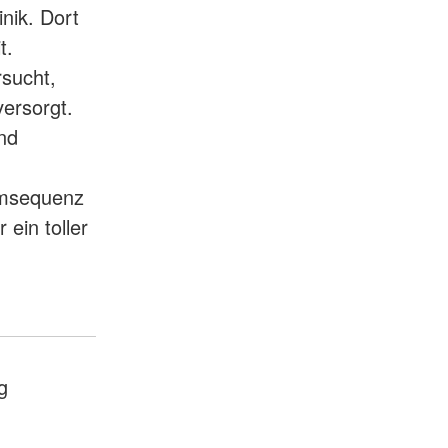
inik. Dort
t.
sucht,
ersorgt.
und
ilmsequenz
 ein toller
g