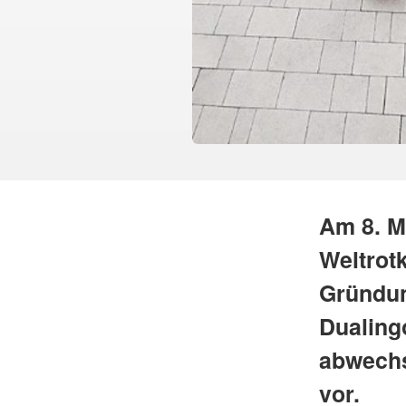
Am 8. Ma
Weltrot
Gründun
Dualingo
abwechs
vor.