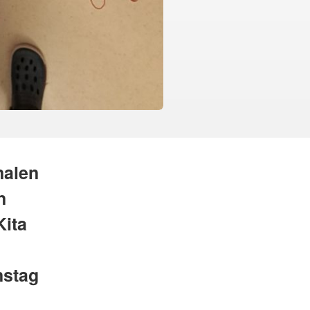
nalen
n
Kita
nstag