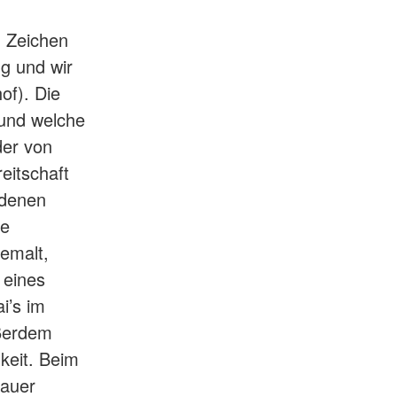
 Zeichen
g und wir
of). Die
 und welche
der von
eitschaft
edenen
ve
emalt,
n eines
i’s im
ußerdem
hkeit. Beim
dauer