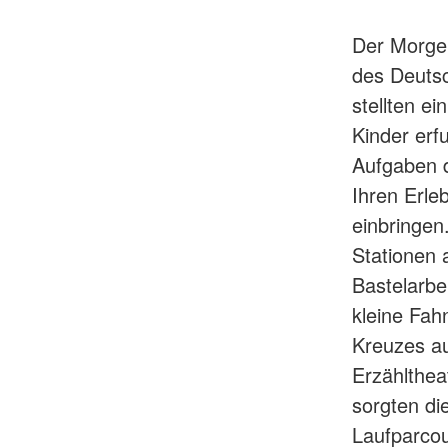
Der Morge
des Deutsc
stellten e
Kinder erf
Aufgaben d
Ihren Erle
einbringen
Stationen a
Bastelarbe
kleine Fah
Kreuzes au
Erzählthea
sorgten di
Laufparcou