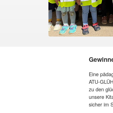
Gewinne
Eine pädag
ATU-GLÜHW
zu den glü
unsere Kit
sicher im 