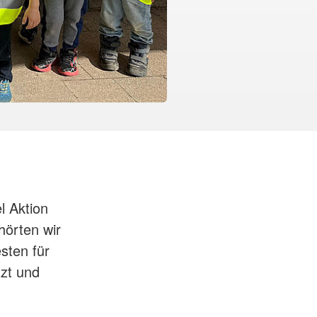
l Aktion
örten wir
sten für
tzt und