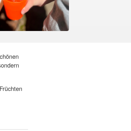
schönen
 sondern
 Früchten