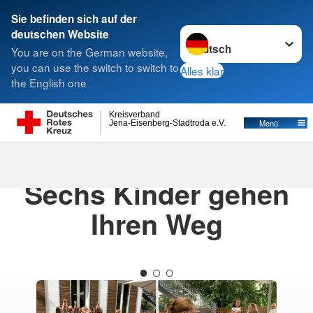
Sie befinden sich auf der
Sprache wechseln zu
deutschen Website
Suche
You are on the German website,
you can use the switch to switch to
Alles klar
the English one
Kreisverband
Menü
Jena-Eisenberg-Stadtroda e.V.
07.07.2025
· Kita Sternschnuppe-News
Sechs Kinder gehen
Ihren Weg