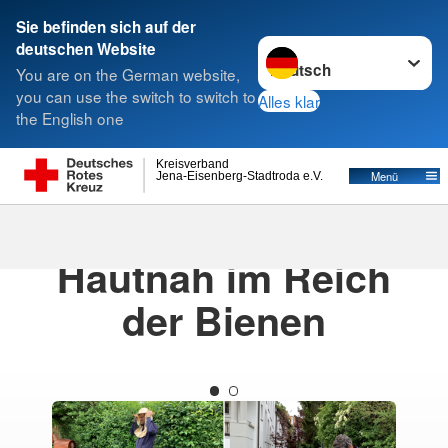
Sie befinden sich auf der
Sprache wechseln zu
deutschen Website
Suche
You are on the German website,
you can use the switch to switch to
Alles klar
the English one
Kreisverband
Menü
Jena-Eisenberg-Stadtroda e.V.
07.07.2025
· Kita Sternschnuppe-News
Hautnah im Reich
der Bienen