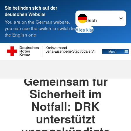
Sie befinden sich auf der
Sprache wechseln zu
deutschen Website
Suche
You are on the German website,
you can use the switch to switch to
Alles klar
the English one
Kreisverband
Menü
Jena-Eisenberg-Stadtroda e.V.
30.10.2025
· Pressemitteilung für Newssync
Gemeinsam für
Sicherheit im
Notfall: DRK
unterstützt