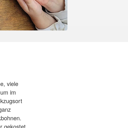
, viele
 um im
ckzugsort
 ganz
nkbohnen.
r gekostet,