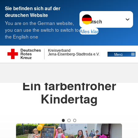
Sie befinden sich auf der
Sprache wechseln zu
deutschen Website
Suche
You are on the German website,
you can use the switch to switch to
Alles klar
the English one
Kreisverband
Menü
Jena-Eisenberg-Stadtroda e.V.
01.06.2026
· Kita Sternschnuppe-News
Ein farbenfroher
Kindertag