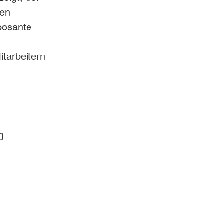
den
posante
tarbeitern
g