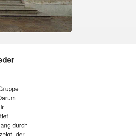
eder
-Gruppe
 Darum
ir
ief
gang durch
eigt, der