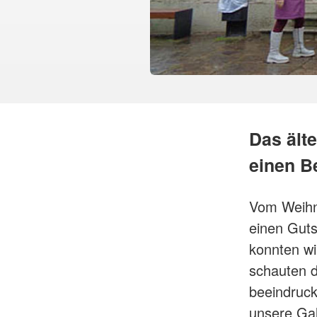
Das ält
einen B
Vom Weihn
einen Gut
konnten wi
schauten d
beeindruck
unsere Gal