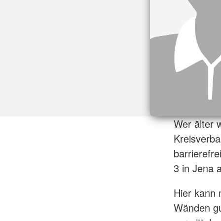
Wer älter 
Kreisverba
barrierefr
3 in Jena 
Hier kann 
Wänden gut