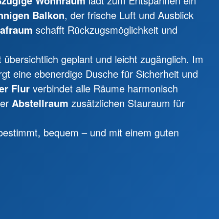
ßzügige Wohnraum
lädt zum Entspannen ein
nnigen Balkon
, der frische Luft und Ausblick
lafraum
schafft Rückzugs­möglichkeit und
t übersichtlich geplant und leicht zugänglich. Im
gt eine ebenerdige Dusche für Sicherheit und
er Flur
verbindet alle Räume harmonisch
der
Abstellraum
zusätzlichen Stauraum für
tbestimmt, bequem – und mit einem guten