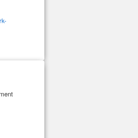
rk-
ement
H