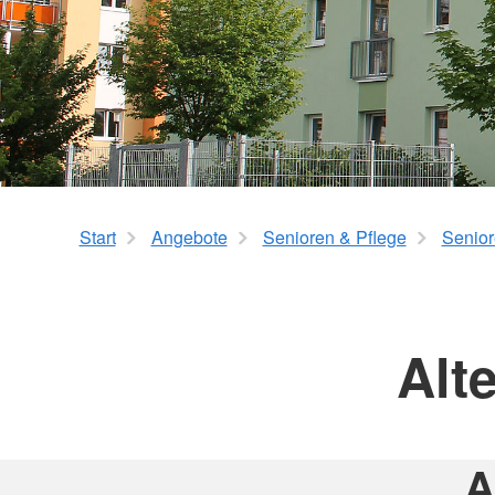
Pflegegradrechner
Geschichte
Start
Angebote
Senioren & Pflege
Senio
Alt
A