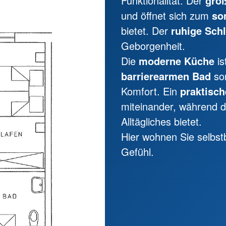
Funktionalität. Der
gro
und öffnet sich zum
so
bietet. Der
ruhige Sch
Geborgenheit.
Die
moderne Küche
is
barrierearmen Bad
sor
Komfort. Ein
praktisch
miteinander, während 
Alltägliches bietet.
Hier wohnen Sie selbs
Gefühl.