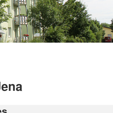
Jena
es