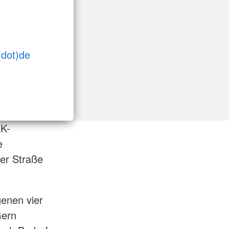
(dot)de
RK-
e
er Straße
genen vier
Gern