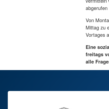
vermitteln
abgerufen
Von Montag
Mittag zu 
Vortages 
Eine sozi
freitags v
alle Frag