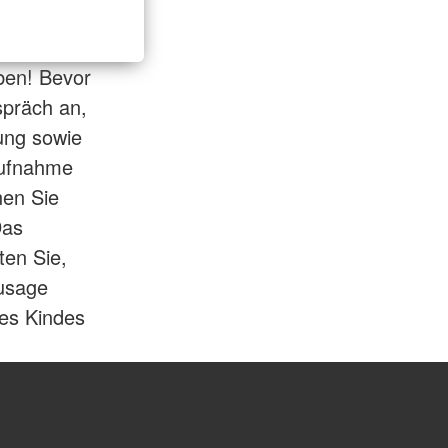
aben! Bevor
spräch an,
tung sowie
Aufnahme
nen Sie
Das
ten Sie,
zusage
des Kindes