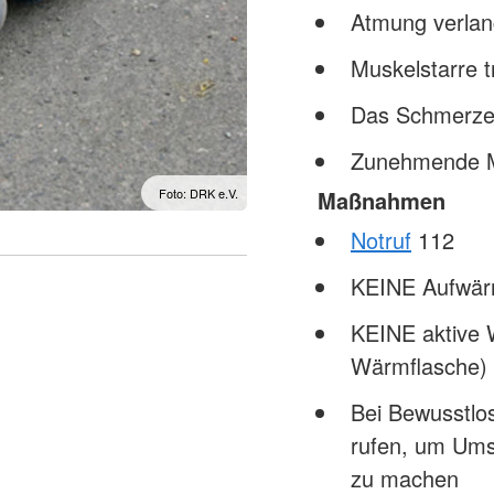
Atmung verlan
Muskelstarre tr
Das Schmerzem
Zunehmende Mü
Foto: DRK e.V.
Maßnahmen
Notruf
112
KEINE Aufwär
KEINE aktive 
Wärmflasche) 
Bei Bewusstlos
rufen, um Ums
zu machen