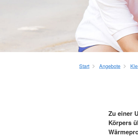
Pflegegradrechner
Geschichte
Start
Angebote
Kle
Zu einer 
Körpers ü
Wärmeprod