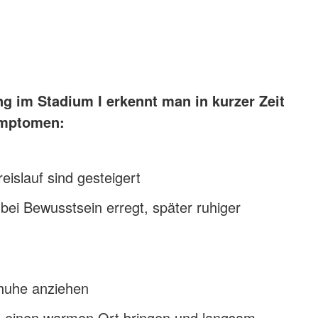
g im Stadium I erkennt man in kurzer Zeit
ymptomen:
islauf sind gesteigert
t bei Bewusstsein erregt, später ruhiger
huhe anziehen
n einen warmen Ort bringen und langsam