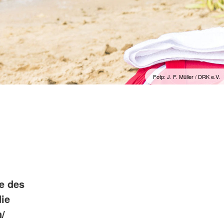
Fotp: J. F. Müller / DRK e.V.
e des
die
/