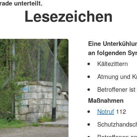
ade unterteilt.
Lesezeichen
Eine
Unterkühlun
an folgenden S
Kältezittern
Atmung und Kre
Betroffener is
Maßnahmen
Notruf
112
Schutzhandsc
Betroffenen a