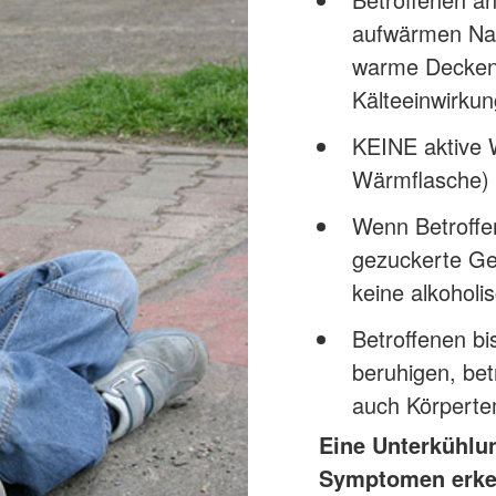
aufwärmen Nas
warme Decken/
Kälteeinwirku
KEINE aktive 
Wärmflasche) 
Wenn Betroffen
gezuckerte Ge
keine alkoholi
Betroffenen bi
beruhigen, bet
auch Körperte
Eine Unterkühlun
Symptomen erke