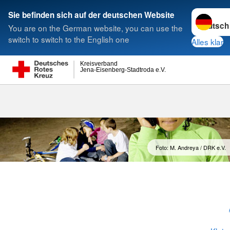
Sprache w
Sie befinden sich auf der deutschen Website
You are on the German website, you can use the
Suche
switch to switch to the English one
Alles klar
Kreisverband
Jena-Eisenberg-Stadtroda e.V.
Foto: M. Andreya / DRK e.V.