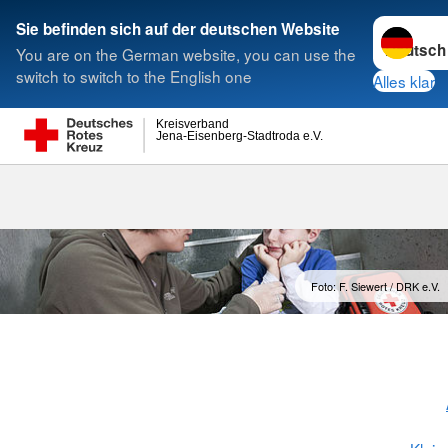
Sprache w
Sie befinden sich auf der deutschen Website
You are on the German website, you can use the
Suche
switch to switch to the English one
Alles klar
Kreisverband
Jena-Eisenberg-Stadtroda e.V.
Foto: F. Siewert / DRK e.V.