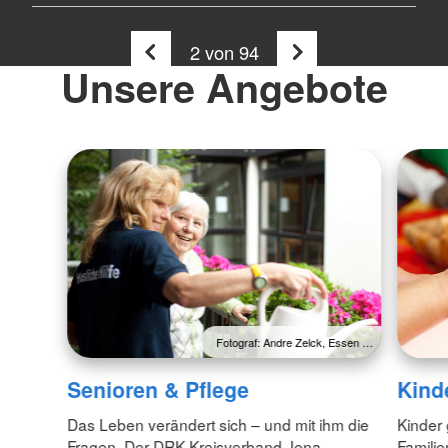
2
von 94
Unsere Angebote
Fotograf: Andre Zelck, Essen …
Senioren & Pflege
Kind
Das Leben verändert sich – und mit ihm die
Kinder 
Fragen. Der DRK Kreisverband Jena-
Familie