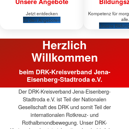
Unsere Angebote
Bildungs
Jetzt entdecken
Kompetenz für morge
alle
Zu den Angeboten
Unsere Bildun
Herzlich
Willkommen
beim DRK-Kreisverband Jena-
Eisenberg-Stadtroda e.V.
Der DRK-Kreisverband Jena-Eisenberg-
Stadtroda e.V. ist Teil der Nationalen
Gesellschaft des DRK und somit Teil der
internationalen Rotkreuz- und
Rothalbmondbewegung. Unser DRK-